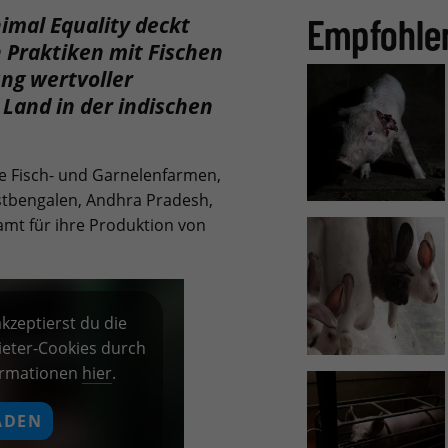
Empfohle
imal Equality deckt
 Praktiken mit Fischen
ung wertvoller
Land in der indischen
e Fisch- und Garnelenfarmen,
stbengalen, Andhra Pradesh,
amt für ihre Produktion von
kzeptierst du die
eter-Cookies durch
ormationen
hier
.
ADEN