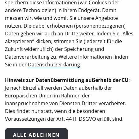
speichern diese Informationen (wie Cookies oder
Satzung
andere Technologien) in Ihrem Endgerät. Damit
Wirkungsberichte
messen wir, wie und womit Sie unsere Angebote
nutzen. Die dabei erhobenen (personenbezogenen)
Internationale Jahresberichte
Daten geben wir auch an Dritte weiter. Indem Sie „Alles
Stellenangebote
akzeptieren“ klicken, stimmen Sie (jederzeit für die
Zukunft widerruflich) der Speicherung und
KONTAKT
Datenverarbeitung zu. Weitere Informationen finden
Animal Equality Germany e.V.
Sie in der
Datenschutzerklärung
.
Pappelallee 78/79
Berlin, 10437
Hinweis zur Datenübermittlung außerhalb der EU
:
Je nach Einzelfall werden Daten außerhalb der
030 23 32 94 58 0
Europäischen Union im Rahmen der
Inanspruchnahme von Diensten Dritter verarbeitet.
info@animalequality.de
Dies findet nur statt, wenn die besonderen
Voraussetzungen der Art. 44 ff. DSGVO erfüllt sind.
Animal Equality Germany e.V. ist als gemeinnützig
anerkannt. Spenden sind steuerlich absetzbar
ALLE ABLEHNEN
(Steuernummer: 27/660/66438).