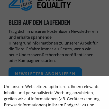
BLEIB AUF DEM LAUFENDEN
Trag dich in unseren kostenlosen Newsletter ein
und erhalte spannende
Hintergrundinformationen zu unserer Arbeit für
die Tiere. Erfahre immer als Erstes, wenn wir
neue Undercover-Recherchen veröffentlichen
oder Kampagnen starten.
NEWSLETTER ABONNIEREN
Um unsere Webseite zu optimieren, Ihnen relevante
UNSERE LINKS
Inhalte und personalisierte Werbung anzubieten,
Unterstütze unsere Arbeit
greifen wir auf Informationen (z.B. Geräteerkennung,
Browserinformationen) in Ihrem Endgerät zu und
Über uns