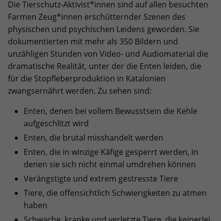
Inhalte dieses Anbieters immer
Die Tierschutz-Aktivist*innen sind auf allen besuchten
laden
Farmen Zeug*innen erschütternder Szenen des
physischen und psychischen Leidens geworden. Sie
dokumentierten mit mehr als 350 Bildern und
unzähligen Stunden von Video- und Audiomaterial die
dramatische Realität, unter der die Enten leiden, die
für die Stopfleberproduktion in Katalonien
zwangsernährt werden. Zu sehen sind:
Enten, denen bei vollem Bewusstsein die Kehle
aufgeschlitzt wird
Enten, die brutal misshandelt werden
Enten, die in winzige Käfige gesperrt werden, in
denen sie sich nicht einmal umdrehen können
Verängstigte und extrem gestresste Tiere
Tiere, die offensichtlich Schwierigkeiten zu atmen
haben
Schwache, kranke und verletzte Tiere, die keinerlei