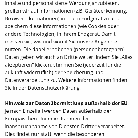
Inhalte und personalisierte Werbung anzubieten,
Unterstütze unsere Arbeit
greifen wir auf Informationen (z.B. Geräteerkennung,
Browserinformationen) in Ihrem Endgerät zu und
Über uns
speichern diese Informationen (wie Cookies oder
Satzung
andere Technologien) in Ihrem Endgerät. Damit
Wirkungsberichte
messen wir, wie und womit Sie unsere Angebote
nutzen. Die dabei erhobenen (personenbezogenen)
Internationale Jahresberichte
Daten geben wir auch an Dritte weiter. Indem Sie „Alles
Stellenangebote
akzeptieren“ klicken, stimmen Sie (jederzeit für die
Zukunft widerruflich) der Speicherung und
KONTAKT
Datenverarbeitung zu. Weitere Informationen finden
Animal Equality Germany e.V.
Sie in der
Datenschutzerklärung
.
Pappelallee 78/79
Berlin, 10437
Hinweis zur Datenübermittlung außerhalb der EU
:
Je nach Einzelfall werden Daten außerhalb der
030 23 32 94 58 0
Europäischen Union im Rahmen der
Inanspruchnahme von Diensten Dritter verarbeitet.
info@animalequality.de
Dies findet nur statt, wenn die besonderen