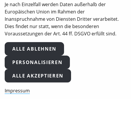
Je nach Einzelfall werden Daten außerhalb der
030 23 32 94 58 0
Europäischen Union im Rahmen der
Inanspruchnahme von Diensten Dritter verarbeitet.
info@animalequality.de
Dies findet nur statt, wenn die besonderen
Voraussetzungen der Art. 44 ff. DSGVO erfüllt sind.
Animal Equality Germany e.V. ist als gemeinnützig
anerkannt. Spenden sind steuerlich absetzbar
ALLE ABLEHNEN
(Steuernummer: 27/660/66438).
Animal Equality, Love Veg und iAnimal sind
PERSONALISIEREN
eingetragene Marken von Animal Equality.
ALLE AKZEPTIEREN
Impressum
2026
Animal Equality Germany e.V.. Alle Rechte
vorbehalten.
Impressum
Datenschutz und Cookie Policy
Cookie-Einstellungen