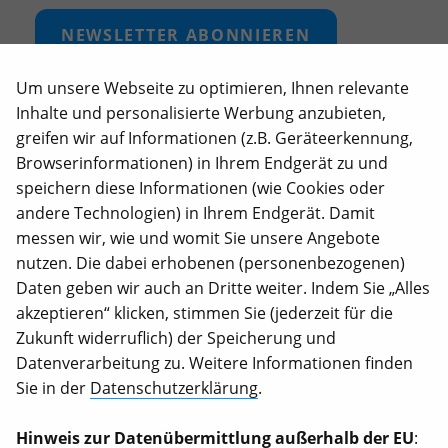
NEWSLETTER ABONNIEREN
Um unsere Webseite zu optimieren, Ihnen relevante
UNSERE LINKS
Inhalte und personalisierte Werbung anzubieten,
Unterstütze unsere Arbeit
greifen wir auf Informationen (z.B. Geräteerkennung,
Browserinformationen) in Ihrem Endgerät zu und
Über uns
speichern diese Informationen (wie Cookies oder
Satzung
andere Technologien) in Ihrem Endgerät. Damit
Wirkungsberichte
messen wir, wie und womit Sie unsere Angebote
nutzen. Die dabei erhobenen (personenbezogenen)
Internationale Jahresberichte
Daten geben wir auch an Dritte weiter. Indem Sie „Alles
Stellenangebote
akzeptieren“ klicken, stimmen Sie (jederzeit für die
Zukunft widerruflich) der Speicherung und
KONTAKT
Datenverarbeitung zu. Weitere Informationen finden
Animal Equality Germany e.V.
Sie in der
Datenschutzerklärung
.
Pappelallee 78/79
Berlin, 10437
Hinweis zur Datenübermittlung außerhalb der EU
: